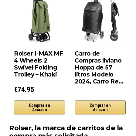
Rolser I-MAX MF
Carro de
4 Wheels 2
Compras liviano
Swivel Folding
Hoppa de 57
Trolley – Khaki
litros Modelo
2024, Carro Re…
€74.95
Comprar en
Comprar en
Amazon
Amazon
Rolser, la marca de carritos de la
compra más solicitada